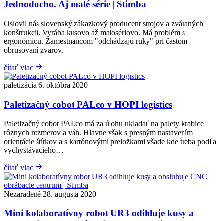
Jednoducho. Aj malé série | Stimba
Oslovil nás slovenský zákazkový producent strojov a zváraných
konštrukcii. Vyrába kusovo až malosériovo. Má problém s
ergonómiou. Zamestnancom "odchádzajú ruky" pri častom
obrusovaní zvarov.
čítať viac
paletizácia
6. októbra 2020
Paletizačný cobot PALco v HOPI logistics
Paletizačný cobot PALco má za úlohu ukladať na palety krabice
rôznych rozmerov a váh. Hlavne však s presným nastavením
orientácie štítkov a s kartónovými preložkami všade kde treba podľa
vychystávacieho…
čítať viac
Nezaradené
28. augusta 2020
Mini kolaboratívny robot UR3 odihluje kusy a