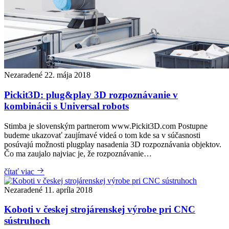
Nezaradené
22. mája 2018
Pickit3D: plug&play 3D rozpoznávanie v
kombinácii s Universal robots
Stimba je slovenským partnerom www.Pickit3D.com Postupne
budeme ukazovať zaujímavé videá o tom kde sa v súčasnosti
posúvajú možnosti plugplay nasadenia 3D rozpoznávania objektov.
Čo ma zaujalo najviac je, že rozpoznávanie…
čítať viac
Nezaradené
11. apríla 2018
Koboti v českej strojárenskej výrobe pri CNC
sústruhoch