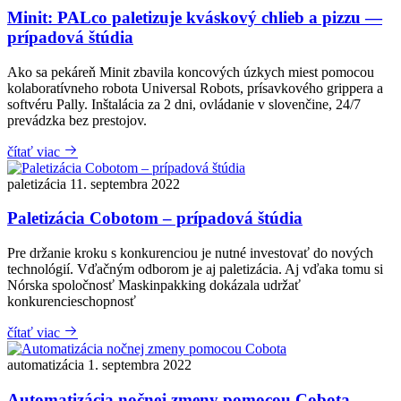
Minit: PALco paletizuje kváskový chlieb a pizzu —
prípadová štúdia
Ako sa pekáreň Minit zbavila koncových úzkych miest pomocou
kolaboratívneho robota Universal Robots, prísavkového grippera a
softvéru Pally. Inštalácia za 2 dni, ovládanie v slovenčine, 24/7
prevádzka bez prestojov.
čítať viac
paletizácia
11. septembra 2022
Paletizácia Cobotom – prípadová štúdia
Pre držanie kroku s konkurenciou je nutné investovať do nových
technológií. Vďačným odborom je aj paletizácia. Aj vďaka tomu si
Nórska spoločnosť Maskinpakking dokázala udržať
konkurencieschopnosť
čítať viac
automatizácia
1. septembra 2022
Automatizácia nočnej zmeny pomocou Cobota