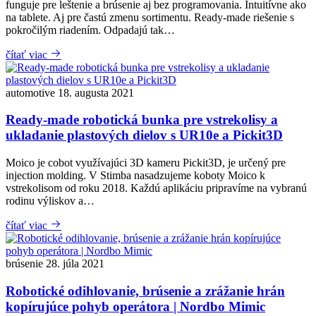
funguje pre leštenie a brúsenie aj bez programovania. Intuitívne ako
na tablete. Aj pre častú zmenu sortimentu. Ready-made riešenie s
pokročilým riadením. Odpadajú tak…
čítať viac
automotive
18. augusta 2021
Ready-made robotická bunka pre vstrekolisy a
ukladanie plastových dielov s UR10e a Pickit3D
Moico je cobot využívajúci 3D kameru Pickit3D, je určený pre
injection molding. V Stimba nasadzujeme koboty Moico k
vstrekolisom od roku 2018. Každú aplikáciu pripravíme na vybranú
rodinu výliskov a…
čítať viac
brúsenie
28. júla 2021
Robotické odihlovanie, brúsenie a zrážanie hrán
kopírujúce pohyb operátora | Nordbo Mimic