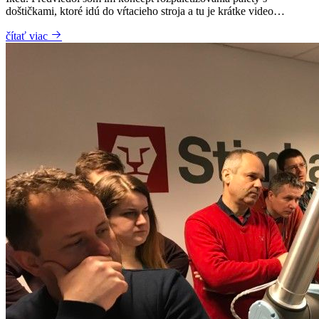
doštičkami, ktoré idú do vŕtacieho stroja a tu je krátke video…
čítať viac