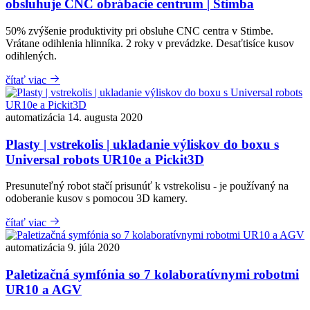
obsluhuje CNC obrábacie centrum | Stimba
50% zvýšenie produktivity pri obsluhe CNC centra v Stimbe.
Vrátane odihlenia hlinníka. 2 roky v prevádzke. Desaťtisíce kusov
odihlených.
čítať viac
automatizácia
14. augusta 2020
Plasty | vstrekolis | ukladanie výliskov do boxu s
Universal robots UR10e a Pickit3D
Presunuteľný robot stačí prisunúť k vstrekolisu - je používaný na
odoberanie kusov s pomocou 3D kamery.
čítať viac
automatizácia
9. júla 2020
Paletizačná symfónia so 7 kolaboratívnymi robotmi
UR10 a AGV