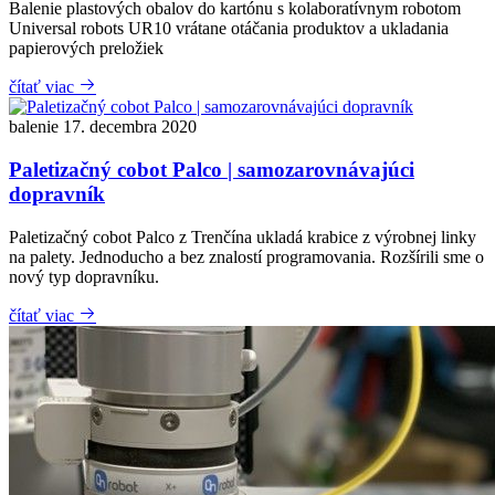
Balenie plastových obalov do kartónu s kolaboratívnym robotom
Universal robots UR10 vrátane otáčania produktov a ukladania
papierových preložiek
čítať viac
balenie
17. decembra 2020
Paletizačný cobot Palco | samozarovnávajúci
dopravník
Paletizačný cobot Palco z Trenčína ukladá krabice z výrobnej linky
na palety. Jednoducho a bez znalostí programovania. Rozšírili sme o
nový typ dopravníku.
čítať viac