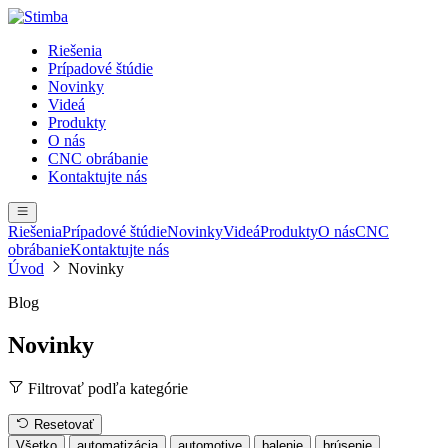
Riešenia
Prípadové štúdie
Novinky
Videá
Produkty
O nás
CNC obrábanie
Kontaktujte nás
Riešenia
Prípadové štúdie
Novinky
Videá
Produkty
O nás
CNC
obrábanie
Kontaktujte nás
Úvod
Novinky
Blog
Novinky
Filtrovať podľa kategórie
Resetovať
Všetko
automatizácia
automotive
balenie
brúsenie