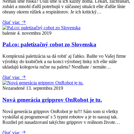
Nemali sme rúška? Ušili sme si ich každý doma. Lekári, záchranári,
zubári a mnohí ďalší potrebujú v súčasnej situácii ešte ďalšie línie
obrany okrem rúšiek a respirátorov. Je ich kritický…
čítať viac
balenie
4. novembra 2019
Pal.co: paletizačný cobot zo Slovenska
Komplexná paletizácia sa dá robiť aj ľahko. Balíte vo Vašej firme
výrobky do krabičiek a na konci výrobnej linky ich ešte stále
ukladajú kolegovia ručne na paletu? Nestíhate / nemáte…
čítať viac
Nezaradené
13. septembra 2019
Nová generácia gripprov OnRobot je tu.
Nová generácia gripprov OnRobot je tu!!! Sám som si všetky
vyskúšal aj programovať s 5 typmi robotov a je to naozaj tak.
Rozdiel pri nasadzovaní takýchto gripprov v reálnom živote…
čítať viac