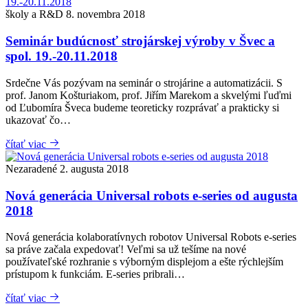
školy a R&D
8. novembra 2018
Seminár budúcnosť strojárskej výroby v Švec a
spol. 19.-20.11.2018
Srdečne Vás pozývam na seminár o strojárine a automatizácii. S
prof. Janom Košturiakom, prof. Jiřím Marekom a skvelými ľuďmi
od Ľubomíra Šveca budeme teoreticky rozprávať a prakticky si
ukazovať čo…
čítať viac
Nezaradené
2. augusta 2018
Nová generácia Universal robots e-series od augusta
2018
Nová generácia kolaboratívnych robotov Universal Robots e-series
sa práve začala expedovať! Veľmi sa už tešíme na nové
používateľské rozhranie s výborným displejom a ešte rýchlejším
prístupom k funkciám. E-series pribrali…
čítať viac