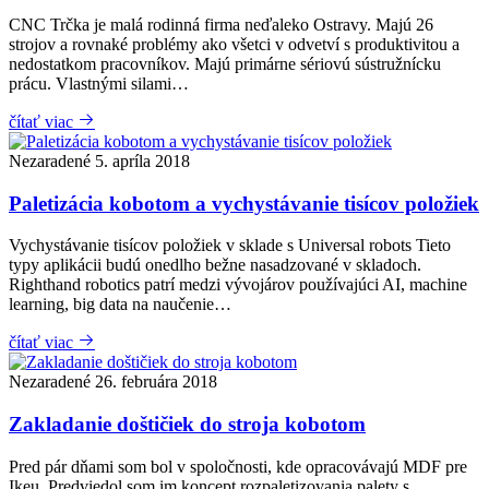
CNC Trčka je malá rodinná firma neďaleko Ostravy. Majú 26
strojov a rovnaké problémy ako všetci v odvetví s produktivitou a
nedostatkom pracovníkov. Majú primárne sériovú sústružnícku
prácu. Vlastnými silami…
čítať viac
Nezaradené
5. apríla 2018
Paletizácia kobotom a vychystávanie tisícov položiek
Vychystávanie tisícov položiek v sklade s Universal robots Tieto
typy aplikácii budú onedlho bežne nasadzované v skladoch.
Righthand robotics patrí medzi vývojárov používajúci AI, machine
learning, big data na naučenie…
čítať viac
Nezaradené
26. februára 2018
Zakladanie doštičiek do stroja kobotom
Pred pár dňami som bol v spoločnosti, kde opracovávajú MDF pre
Ikeu. Predviedol som im koncept rozpaletizovania palety s