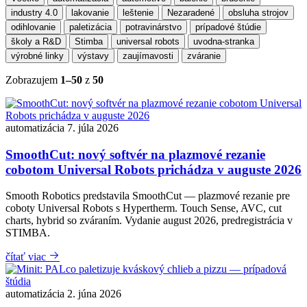
industry 4.0
lakovanie
leštenie
Nezaradené
obsluha strojov
odihlovanie
paletizácia
potravinárstvo
prípadové štúdie
školy a R&D
Stimba
universal robots
uvodna-stranka
výrobné linky
výstavy
zaujímavosti
zváranie
Zobrazujem
1–50
z
50
automatizácia
7. júla 2026
SmoothCut: nový softvér na plazmové rezanie
cobotom Universal Robots prichádza v auguste 2026
Smooth Robotics predstavila SmoothCut — plazmové rezanie pre
coboty Universal Robots s Hypertherm. Touch Sense, AVC, cut
charts, hybrid so zváraním. Vydanie august 2026, predregistrácia v
STIMBA.
čítať viac
automatizácia
2. júna 2026