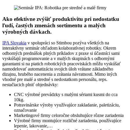
Ako efektívne zvýšiť produktivitu pri nedostatku
ľudí, častých zmenách sortimentu a malých
výrobných dávkach.
IPA Slovakia
v spolupráci so Stimbou pozýva všetkých na
interaktívny seminár ohľadom kolaboratívnej robotiky. Okrem
odborných prednášok plných príkladov z praxe si účastníci sami
vyskúšajú programovanie a v malých skupinách s odbornými
garantami si na piatich robotických pracoviskách môžu vyskúšať
namodelovať automatizáciu svojich úloh vrátane základného
dizajnu, hrubého nacenenia a zrátania návratnosti. Mimo iných
vhodné pre malé a stredné s nedostatkom personálu, reps.
nestačiacich plniť objednávky:
CNC výrobné prevádzky s malými sériami kusmi do cca
10kg.
Potravinárske výroby využívajúce zakladanie, paletizáciu,
označovanie
Marketingové firmy celoročne obsluhujúce rôzne zariadenia
Výrobné firmy montujúce rozličné zariadenia, používajúce
lepenie, lakovanie,…