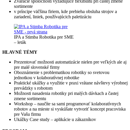
Zváracie spoločnosti vyžadujúce flexibilitu pri častej zmene
sortimente
v príncipe väčšina firiem, kde prebieha obsluha strojov a
zariadení, liniek, používajúcich paletizáciu
IPA a Stimba Robotika pre SME
– leták
HLAVNÉ TÉMY
Prezentovať možnosti automatizácie nielen pre veľkých ale aj
pre malé slovenské firmy
Oboznámenie s problematikou robotiky so svetovou
jednotkou v kolaboratívnej robotike
Praktické ukážky a využitie v praxi vrátane návštevy výrobnej
prevádzky s robotom
Možnosti nasadenia robotiky pri malých dávkach a častej
zmene sortimentu
Workshop – naučíte sa sami programovať kolaboratívnych
robotov a na mieste si vyskúšate vytvoriť koncept pracoviska
pre Vašu firmu
Ukážky Case study – aplikácie u zákazníkov