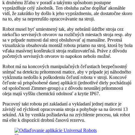
k druhému žľabu v poradí a takýmto spôsobom postupne
vyprázdňuje celý zásobník. Ten obsluha začne dopĺňať akonáhle
vidí, že zakrátko by došlo k jeho vyprázdneniu, ale dostatočne skoro
na to, aby sa neprerušilo opracovávanie na stroji.
Robot musel byť umiestnený tak, aby nebránil údržbe stroja cez
niekoľko servisných otvorov na rozličných miestach stroja resp. aby
sa v prípade nutnosti dal stroj obsluhovať aj manuálne. Prvotná
vizualizácia obsahovala montáž robota priamo na stroj, ktorá by bola
vďaka masívnej konštrukcii stroja realizovateľná. Práve z dôvodu
početných servisných otvorov to napokon nebolo možné.
Robot má na koncových manipulačných čeľustiach bezpečnostný
snímač na detekciu prítomnosti matice, aby v prípade jej náhodného
vykĺznutia nedošlo k poškodeniu čeľustí robota v stroji. Koncové
čeľuste sú prispôsobené danej aplikácii (jednotlivé diely pochádzajú
od spoločnosti Zimmer-group) a z dôvodu neustálej prítomnosti
oleja majú vyššiu chemickú odolnosť a krytie IP67.
Pracovný takt robota pri zakladaní a vykladaní jednej matice je
závislý od rýchlosti opracovania stroja a pohybuje sa na úrovni 13
sekúnd. Ak by vznikla požiadavka na zrýchlenie procesu, tak robot
má ešte k dispozícii drobnú časovú rezervu.