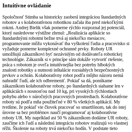
Intuitívne ovládanie
Spoločnosť Stimba sa historicky zaoberá integráciou štandardných
robotov a s kolaboratívnou robotikou začala iba pred niekoľkými
rokmi. Andrej Bielik však pomerne rýchlo rozpoznal jej potenciál,
ktorý nasledovne výstižne zhrnul: „Realizácia aplikácie so
štandardnými robotmi bežne trvá aj niekoľko mesiacov,
programovanie môžu vykonávať iba vyškolení ľudia a pracovisko si
vyžaduje pomerne komplexné ochranné prvky. Roboty UR
umožňujú zákazníkovi byť nezávislým od dodávateľa robotickej
technológie. Zákazník si v princípe sám dokáže vytvoriť riešenie,
práca s robotom je oveľa intuitívnejšia bez potreby hlbokých
znalosti robotiky a nutnosti inšta­lácie rozsiahlych bezpečnostných
prvkov a ochrán. Kolaboratívny robot podľa môjho názoru nemá
nahradiť ľudí, ale ich odbremeniť. Pokiaľ sa dá, ponúkame
zákazníkom kolaboratívne roboty, po štandardných siahame len v
aplikáciách s nosnosťou nad 10 kg, pri vysokých rýchlostiach
pohybu alebo v náročných pracovných prostrediach. Kolaboratívne
roboty sú podľa mňa použiteľné v 80 % všetkých aplikácií. My
tvrdíme, že pokiaľ vie človek pracovať so smartfónom, tak do istej
úrovne sa bez problémov naučí programovať aj kolaboratívne
roboty UR. My napríklad asi 50 % zákazníkom dodáme UR roboty,
zaučíme ich ľudí a následnú integráciu robotov realizujú vo vlastnej
réžii. Školenie na roboty trvá niekoľko hodín. V podstate tieto