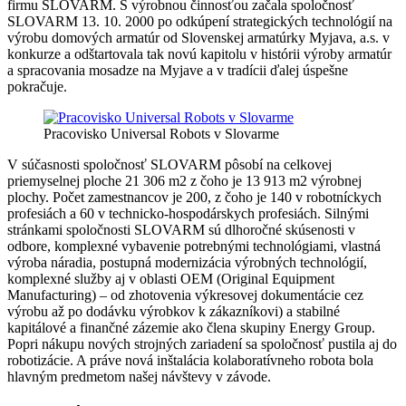
firmu SLOVARM. S výrobnou činnosťou začala spoločnosť
SLOVARM 13. 10. 2000 po odkúpení strategických technológií na
výrobu domových armatúr od Slovenskej armatúrky Myjava, a.s. v
konkurze a odštartovala tak novú kapitolu v histórii výroby armatúr
a spracovania mosadze na Myjave a v tradícii ďalej úspešne
pokračuje.
Pracovisko Universal Robots v Slovarme
V súčasnosti spoločnosť SLOVARM pôsobí na celkovej
priemyselnej ploche 21 306 m2 z čoho je 13 913 m2 výrobnej
plochy. Počet zamestnancov je 200, z čoho je 140 v robotníckych
profesiách a 60 v technicko-hospodárskych profesiách. Silnými
stránkami spoločnosti SLOVARM sú dlhoročné skúsenosti v
odbore, komplexné vybavenie potrebnými technológiami, vlastná
výroba náradia, postupná modernizácia výrobných technológií,
komplexné služby aj v oblasti OEM (Original Equipment
Manufacturing) – od zhotovenia výkresovej dokumentácie cez
výrobu až po dodávku výrobkov k zákazníkovi) a stabilné
kapitálové a finančné zázemie ako člena skupiny Energy Group.
Popri nákupu nových strojných zariadení sa spoločnosť pustila aj do
robotizácie. A práve nová inštalácia kolaboratívneho robota bola
hlavným predmetom našej návštevy v závode.