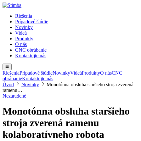
Riešenia
Prípadové štúdie
Novinky
Videá
Produkty
O nás
CNC obrábanie
Kontaktujte nás
Riešenia
Prípadové štúdie
Novinky
Videá
Produkty
O nás
CNC
obrábanie
Kontaktujte nás
Úvod
Novinky
Monotónna obsluha staršieho stroja zverená
ramenu…
Nezaradené
Monotónna obsluha staršieho
stroja zverená ramenu
kolaboratívneho robota