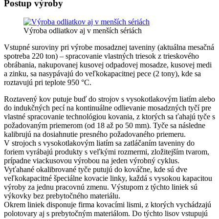
Postup výroby
Výroba odliatkov aj v menších sériách
Vstupné suroviny pri výrobe mosadznej taveniny (aktuálna mesačná
spotreba 220 ton) – spracovanie vlastných triesok z trieskového
obrábania, nakupovanej kusovej odpadovej mosadze, kusovej medi
a zinku, sa nasypávajú do veľkokapacitnej pece (2 tony), kde sa
roztavujú pri teplote 950 °C.
Roztavený kov putuje buď do strojov s vysokotlakovým liatím alebo
do indukčných pecí na kontinuálne odlievanie mosadzných tyčí pre
vlastné spracovanie technológiou kovania, z ktorých sa ťahajú tyče s
požadovaným priemerom (od 18 až po 50 mm). Tyče sa následne
kalibrujú na dosiahnutie presného požadovaného priemeru.
V strojoch s vysokotlakovým liatím sa zatláčaním taveniny do
foriem vyrábajú produkty s veľkými rozmermi, zložitejším tvarom,
prípadne viackusovou výrobou na jeden výrobný cyklus.
Vyťahané okalibrované tyče putujú do kováčne, kde sú dve
veľkokapacitné špeciálne kovacie linky, každá s vysokou kapacitou
výroby za jednu pracovnú zmenu. Výstupom z týchto liniek sú
výkovky bez prebytočného materiálu.
Okrem liniek disponuje firma kovacími lismi, z ktorých vychádzajú
polotovary aj s prebytočným materiálom. Do týchto lisov vstupujú