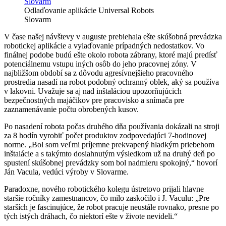
Odlaďovanie aplikácie Universal Robots
Slovarm
V čase našej návštevy v auguste prebiehala ešte skúšobná prevádzka
robotickej aplikácie a vylaďovanie prípadných nedostatkov. Vo
finálnej podobe budú ešte okolo robota zábrany, ktoré majú predísť
potenciálnemu vstupu iných osôb do jeho pracovnej zóny. V
najbližšom období sa z dôvodu agresívnejšieho pracovného
prostredia nasadí na robot podobný ochranný oblek, aký sa používa
v lakovni. Uvažuje sa aj nad inštaláciou upozorňujúcich
bezpečnostných majáčikov pre pracovisko a snímača pre
zaznamenávanie počtu obrobených kusov.
Po nasadení robota počas druhého dňa používania dokázali na stroji
za 8 hodín vyrobiť počet produktov zodpovedajúci 7-hodinovej
norme. „Bol som veľmi príjemne prekvapený hladkým priebehom
inštalácie a s takýmto dosiahnutým výsledkom už na druhý deň po
spustení skúšobnej prevádzky som bol nadmieru spokojný,“ hovorí
Ján Vacula, vedúci výroby v Slovarme.
Paradoxne, nového robotického kolegu ústretovo prijali hlavne
staršie ročníky zamestnancov, čo milo zaskočilo i J. Vaculu: „Pre
starších je fascinujúce, že robot pracuje neustále rovnako, presne po
tých istých dráhach, čo niektorí ešte v živote nevideli.“