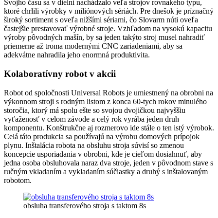
Svojho času sa v dielni nachádzalo veľa strojov rovnakého typu,
ktoré chrlili výrobky v miliónových sériách. Pre dnešok je príznačný
široký sortiment s oveľa nižšími sériami, čo Slovarm núti oveľa
častejšie prestavovať výrobné stroje. Vzhľadom na vysokú kapacitu
výroby pôvodných mašín, by sa jeden takýto stroj musel nahradiť
priemerne až troma modernými CNC zariadeniami, aby sa
adekvátne nahradila jeho enormná produktivita.
Kolaboratívny robot v akcii
Robot od spoločnosti Universal Robots je umiestnený na obrobni na
výkonnom stroji s rodným listom z konca 60-tych rokov minulého
storočia, ktorý má spolu ešte so svojou dvojičkou najvyššiu
vyťaženosť v celom závode a celý rok vyrába jeden druh
komponentu. Konštrukčne aj rozmerovo ide stále o ten istý výrobok.
Celá táto produkcia sa používajú na výrobu domových prípojok
plynu. Inštalácia robota na obsluhu stroja súvisí so zmenou
koncepcie usporiadania v obrobni, kde je cieľom dosiahnuť, aby
jedna osoba obsluhovala naraz dva stroje, jeden v pôvodnom stave s
ručným vkladaním a vykladaním súčiastky a druhý s inštalovaným
robotom.
obsluha transferového stroja s taktom 8s