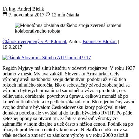
IA
Ing. Andrej Bielik
7. novembra 2017
12 min čítania
Článok uverejnený v ATP Jornal.
Autor:
Branislav Bložon
|
19.9.2017
Región Myjavy má silnú históriu v odvetví strojárstva. V roku 1937
priamo v meste Myjava založili Slovenskú Armatúrku. Celý
výrobný areál nadobudol svoju definitívnu podobu až v 60-tich
rokoch minulého storočia. Išlo o sebestačný závod zaoberajúci sa
výrobou bytových armatúr od samotného vývoja produktu, cez
odlievanie, obrábanie, povrchovú úpravu, celkovú montáž až po
konečnú finalizáciu a expedíciu zákazníkom. Išlo o jedinečný závod
svojho druhu v bývalom Československu ktorý pokrýval nielen
domácu potrebu,ale vyvážal aj do krajín bývalého RVHP. Po páde
železnej opony sa otvoril trh, začali sa dovážať výrobky zo
zahraničia v inom dizajne a tiež často s nižšou cenou. Podnik sa po
rôznych problémoch ocitol v konkurze. Niekoľko nadšencov sa
však nechcelo zmieriť so zánikom výroby a v roku 2000 založili