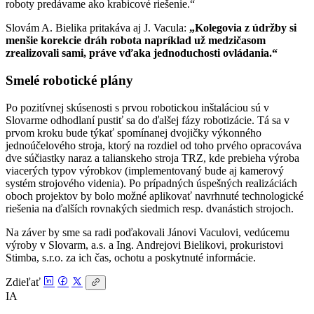
roboty predávame ako krabicové riešenie.“
Slovám A. Bielika pritakáva aj J. Vacula:
„Kolegovia z údržby si
menšie korekcie dráh robota napríklad už medzičasom
zrealizovali sami, práve vďaka jednoduchosti ovládania.“
Smelé robotické plány
Po pozitívnej skúsenosti s prvou robotickou inštaláciou sú v
Slovarme odhodlaní pustiť sa do ďalšej fázy robotizácie. Tá sa v
prvom kroku bude týkať spomínanej dvojičky výkonného
jednoúčelového stroja, ktorý na rozdiel od toho prvého opracováva
dve súčiastky naraz a talianskeho stroja TRZ, kde prebieha výroba
viacerých typov výrobkov (implementovaný bude aj kamerový
systém strojového videnia). Po prípadných úspešných realizáciách
oboch projektov by bolo možné aplikovať navrhnuté technologické
riešenia na ďalších rovnakých siedmich resp. dvanástich strojoch.
Na záver by sme sa radi poďakovali Jánovi Vaculovi, vedúcemu
výroby v Slovarm, a.s. a Ing. Andrejovi Bielikovi, prokuristovi
Stimba, s.r.o. za ich čas, ochotu a poskytnuté informácie.
Zdieľať
IA