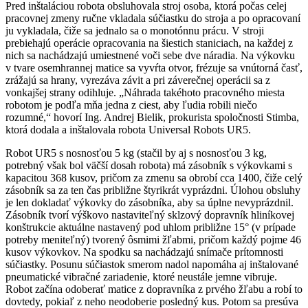
Pred inštaláciou robota obsluhovala stroj osoba, ktorá počas celej
pracovnej zmeny ručne vkladala súčiastku do stroja a po opracovaní
ju vykladala, čiže sa jednalo sa o monotónnu prácu. V stroji
prebiehajú operácie opracovania na šiestich staniciach, na každej z
nich sa nachádzajú umiestnené voči sebe dve náradia. Na výkovku
v tvare osemhrannej matice sa vyvŕta otvor, frézuje sa vnútorná časť,
zrážajú sa hrany, vyrezáva závit a pri záverečnej operácii sa z
vonkajšej strany odihluje. „Náhrada takéhoto pracovného miesta
robotom je podľa mňa jedna z ciest, aby ľudia robili niečo
rozumné,“ hovorí Ing. Andrej Bielik, prokurista spoločnosti Stimba,
ktorá dodala a inštalovala robota Universal Robots UR5.
Robot UR5 s nosnosťou 5 kg (stačil by aj s nosnosťou 3 kg,
potrebný však bol väčší dosah robota) má zásobník s výkovkami s
kapacitou 368 kusov, pričom za zmenu sa obrobí cca 1400, čiže celý
zásobník sa za ten čas približne štyrikrát vyprázdni. Úlohou obsluhy
je len dokladať výkovky do zásobníka, aby sa úplne nevyprázdnil.
Zásobník tvorí výškovo nastaviteľný sklzový dopravník hliníkovej
konštrukcie aktuálne nastavený pod uhlom približne 15° (v prípade
potreby meniteľný) tvorený ôsmimi žľabmi, pričom každý pojme 46
kusov výkovkov. Na spodku sa nachádzajú snímače prítomnosti
súčiastky. Posunu súčiastok smerom nadol napomáha aj inštalované
pneumatické vibračné zariadenie, ktoré neustále jemne vibruje.
Robot začína odoberať matice z dopravníka z prvého žľabu a robí to
dovtedy, pokiaľ z neho neodoberie posledný kus. Potom sa presúva