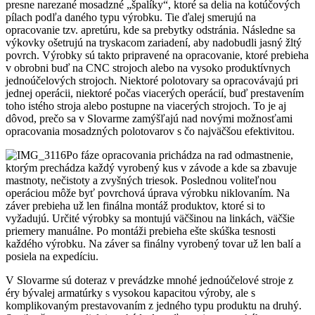
presne narezané mosadzné „špalíky“, ktoré sa delia na kotúčových
pílach podľa daného typu výrobku. Tie ďalej smerujú na
opracovanie tzv. apretúru, kde sa prebytky odstránia. Následne sa
výkovky ošetrujú na tryskacom zariadení, aby nadobudli jasný žltý
povrch. Výrobky sú takto pripravené na opracovanie, ktoré prebieha
v obrobni buď na CNC strojoch alebo na vysoko produktívnych
jednoúčelových strojoch. Niektoré polotovary sa opracovávajú pri
jednej operácii, niektoré počas viacerých operácií, buď prestavením
toho istého stroja alebo postupne na viacerých strojoch. To je aj
dôvod, prečo sa v Slovarme zamýšľajú nad novými možnosťami
opracovania mosadzných polotovarov s čo najväčšou efektivitou.
Po fáze opracovania prichádza na rad odmastnenie,
ktorým prechádza každý vyrobený kus v závode a kde sa zbavuje
mastnoty, nečistoty a zvyšných triesok. Poslednou voliteľnou
operáciou môže byť povrchová úprava výrobku niklovaním. Na
záver prebieha už len finálna montáž produktov, ktoré si to
vyžadujú. Určité výrobky sa montujú väčšinou na linkách, väčšie
priemery manuálne. Po montáži prebieha ešte skúška tesnosti
každého výrobku. Na záver sa finálny vyrobený tovar už len balí a
posiela na expedíciu.
V Slovarme sú doteraz v prevádzke mnohé jednoúčelové stroje z
éry bývalej armatúrky s vysokou kapacitou výroby, ale s
komplikovaným prestavovaním z jedného typu produktu na druhý.