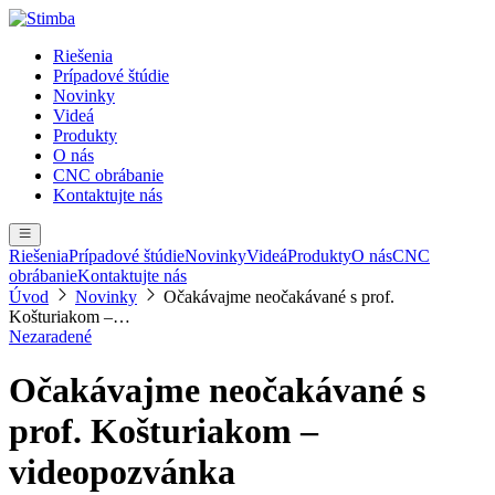
Riešenia
Prípadové štúdie
Novinky
Videá
Produkty
O nás
CNC obrábanie
Kontaktujte nás
Riešenia
Prípadové štúdie
Novinky
Videá
Produkty
O nás
CNC
obrábanie
Kontaktujte nás
Úvod
Novinky
Očakávajme neočakávané s prof.
Košturiakom –…
Nezaradené
Očakávajme neočakávané s
prof. Košturiakom –
videopozvánka