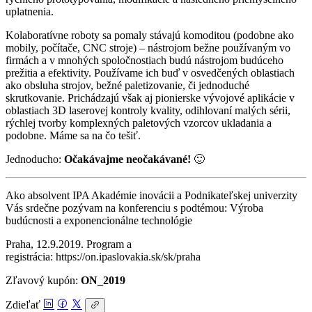
uplatnenia.
Kolaboratívne roboty sa pomaly stávajú komoditou (podobne ako
mobily, počítače, CNC stroje) – nástrojom bežne používaným vo
firmách a v mnohých spoločnostiach budú nástrojom budúceho
prežitia a efektivity. Používame ich buď v osvedčených oblastiach
ako obsluha strojov, bežné paletizovanie, či jednoduché
skrutkovanie. Prichádzajú však aj pionierske vývojové aplikácie v
oblastiach 3D laserovej kontroly kvality, odihlovaní malých sérii,
rýchlej tvorby komplexných paletových vzorcov ukladania a
podobne. Máme sa na čo tešiť.
Jednoducho:
Očakávajme neočakávané!
🙂
Ako absolvent IPA Akadémie inovácii a Podnikateľskej univerzity
Vás srdečne pozývam na konferenciu s podtémou: Výroba
budúcnosti a exponencionálne technológie
Praha, 12.9.2019. Program a
registrácia: https://on.ipaslovakia.sk/sk/praha
Zľavový kupón:
ON_2019
Zdieľať