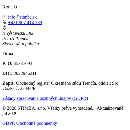
Kontakt
info@stimba.sk
+421 907 414 389
K výstavisku 582
911 01 Trenčín
Slovenská republika
Firma
IČO:
45347093
DIČ:
2022946211
Zápis:
Obchodný register Okresného súdu Trenčín, oddiel: Sro,
vložka č. 22443/R
Zásady spracúvania osobných údajov (GDPR)
© 2026 STIMBA, s.r.o. Všetky práva vyhradené. · Aktualizované
júl 2026
GDPR
Obchodné podmienky