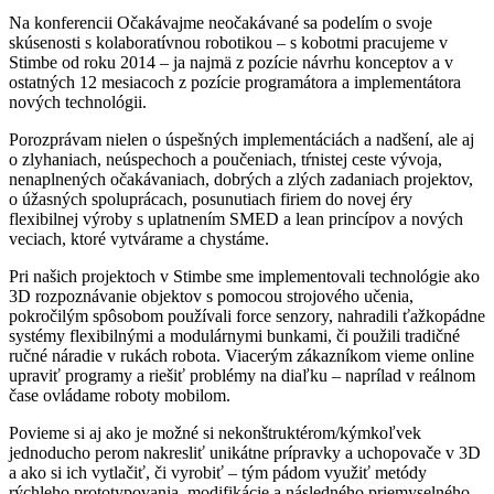
Na konferencii Očakávajme neočakávané sa podelím o svoje
skúsenosti s kolaboratívnou robotikou – s kobotmi pracujeme v
Stimbe od roku 2014 – ja najmä z pozície návrhu konceptov a v
ostatných 12 mesiacoch z pozície programátora a implementátora
nových technológii.
Porozprávam nielen o úspešných implementáciách a nadšení, ale aj
o zlyhaniach, neúspechoch a poučeniach, tŕnistej ceste vývoja,
nenaplnených očakávaniach, dobrých a zlých zadaniach projektov,
o úžasných spoluprácach, posunutiach firiem do novej éry
flexibilnej výroby s uplatnením SMED a lean princípov a nových
veciach, ktoré vytvárame a chystáme.
Pri našich projektoch v Stimbe sme implementovali technológie ako
3D rozpoznávanie objektov s pomocou strojového učenia,
pokročilým spôsobom používali force senzory, nahradili ťažkopádne
systémy flexibilnými a modulárnymi bunkami, či použili tradičné
ručné náradie v rukách robota. Viacerým zákazníkom vieme online
upraviť programy a riešiť problémy na diaľku – naprílad v reálnom
čase ovládame roboty mobilom.
Povieme si aj ako je možné si nekonštruktérom/kýmkoľvek
jednoducho perom nakresliť unikátne prípravky a uchopovače v 3D
a ako si ich vytlačiť, či vyrobiť – tým pádom využiť metódy
rýchleho prototypovania, modifikácie a následného priemyselného