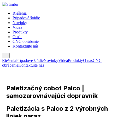
Riešenia
Prípadové štúdie
Novinky
Videá
Produkty
O nás
CNC obrábanie
Kontaktujte nás
Riešenia
Prípadové štúdie
Novinky
Videá
Produkty
O nás
CNC
obrábanie
Kontaktujte nás
Paletizačný cobot Palco |
samozarovnávajúci dopravník
Paletizácia s Palco z 2 výrobných
liniek naraz