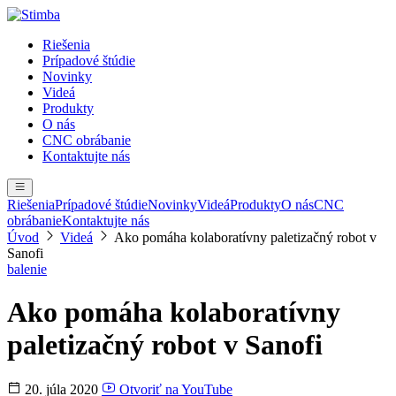
Riešenia
Prípadové štúdie
Novinky
Videá
Produkty
O nás
CNC obrábanie
Kontaktujte nás
Riešenia
Prípadové štúdie
Novinky
Videá
Produkty
O nás
CNC
obrábanie
Kontaktujte nás
Úvod
Videá
Ako pomáha kolaboratívny paletizačný robot v
Sanofi
balenie
Ako pomáha kolaboratívny
paletizačný robot v Sanofi
20. júla 2020
Otvoriť na YouTube