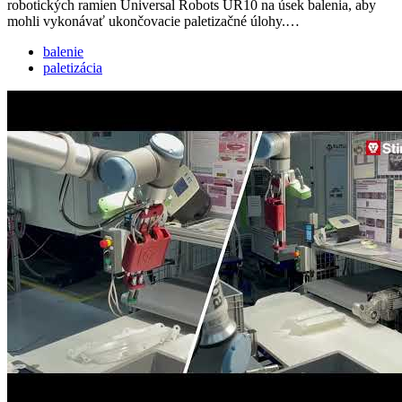
robotických ramien Universal Robots UR10 na úsek balenia, aby
mohli vykonávať ukončovacie paletizačné úlohy.…
balenie
paletizácia