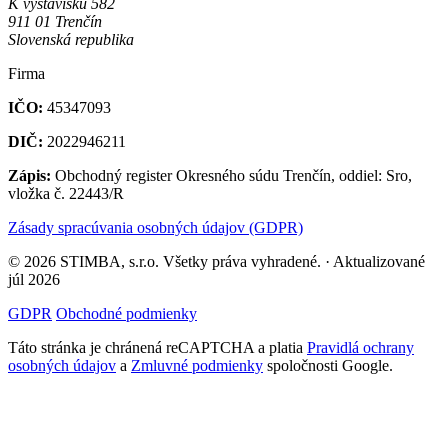
K výstavisku 582
911 01 Trenčín
Slovenská republika
Firma
IČO:
45347093
DIČ:
2022946211
Zápis:
Obchodný register Okresného súdu Trenčín, oddiel: Sro,
vložka č. 22443/R
Zásady spracúvania osobných údajov (GDPR)
© 2026 STIMBA, s.r.o. Všetky práva vyhradené. · Aktualizované
júl 2026
GDPR
Obchodné podmienky
Táto stránka je chránená reCAPTCHA a platia
Pravidlá ochrany
osobných údajov
a
Zmluvné podmienky
spoločnosti Google.