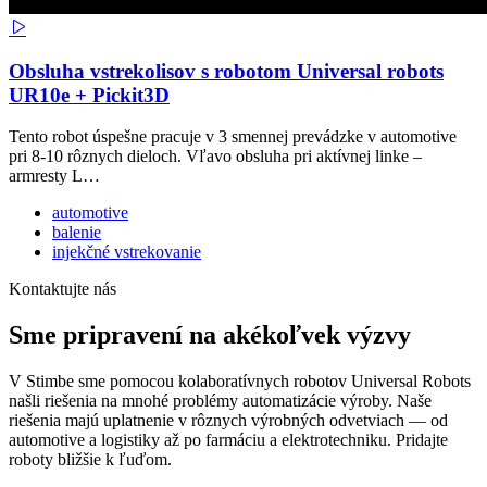
Obsluha vstrekolisov s robotom Universal robots
UR10e + Pickit3D
Tento robot úspešne pracuje v 3 smennej prevádzke v automotive
pri 8-10 rôznych dieloch. Vľavo obsluha pri aktívnej linke –
armresty L…
automotive
balenie
injekčné vstrekovanie
Kontaktujte nás
Sme pripravení na akékoľvek výzvy
V Stimbe sme pomocou kolaboratívnych robotov Universal Robots
našli riešenia na mnohé problémy automatizácie výroby. Naše
riešenia majú uplatnenie v rôznych výrobných odvetviach — od
automotive a logistiky až po farmáciu a elektrotechniku. Pridajte
roboty bližšie k ľuďom.