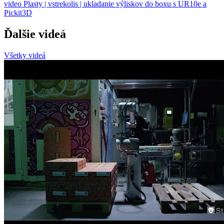
video
Plasty | vstrekolis | ukladanie výliskov do boxu s UR10e a
Pickit3D
Ďalšie videá
Všetky videá