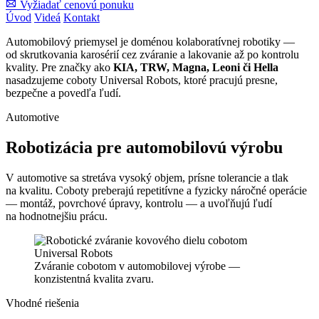
Vyžiadať cenovú ponuku
Úvod
Videá
Kontakt
Automobilový priemysel je doménou kolaboratívnej robotiky —
od skrutkovania karosérií cez zváranie a lakovanie až po kontrolu
kvality. Pre značky ako
KIA, TRW, Magna, Leoni či Hella
nasadzujeme coboty Universal Robots, ktoré pracujú presne,
bezpečne a povedľa ľudí.
Automotive
Robotizácia pre automobilovú výrobu
V automotive sa stretáva vysoký objem, prísne tolerancie a tlak
na kvalitu. Coboty preberajú repetitívne a fyzicky náročné operácie
— montáž, povrchové úpravy, kontrolu — a uvoľňujú ľudí
na hodnotnejšiu prácu.
Zváranie cobotom v automobilovej výrobe —
konzistentná kvalita zvaru.
Vhodné riešenia