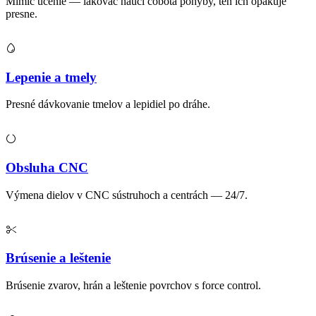
Mimic učenie — lakovač naučí cobota pohyby, ten ich opakuje
presne.
Lepenie a tmely
Presné dávkovanie tmelov a lepidiel po dráhe.
Obsluha CNC
Výmena dielov v CNC sústruhoch a centrách — 24/7.
Brúsenie a leštenie
Brúsenie zvarov, hrán a leštenie povrchov s force control.