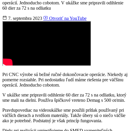
operácií. Jednoducho cobotom. V ukážke sme pripravili odihlenie
60 dier za 72 s na odliatku
7. septembra 2023
Otvoriť na YouTube
Pri CNC výrobe sú bežné ručné dokončovacie operácie. Niekedy aj
pomerne rozsiahle. Pri nedostatku ľudí máme riešenia pre väčšinu
operácií. Jednoducho cobotom.
V ukážke sme pripravili odihlenie 60 dier za 72 s na odliatku, ktorý
sme mali na dielni. Používa špičkové vreteno Demag s 500 ot/min.
Pravdupovediac na videoukážke sme použili prítlak používaný pri
väčších dierach a tvrdšom materiály. Takže úbery sú o niečo väčšie
ako je potrebné. Podstatný je však princíp fungovania.
Diely pri realizácii umiestňujeme do SMED vymeniteľných