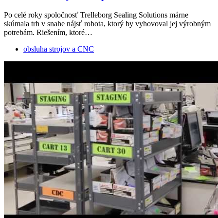
Po celé roky spoločnosť Trelleborg Sealing Solutions márne
skúmala trh v snahe nájsť robota, ktorý by vyhovoval jej výrobným
potrebám. Riešením, ktoré…
obsluha strojov a CNC