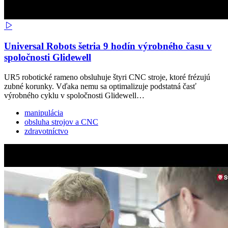
Universal Robots šetria 9 hodín výrobného času v
spoločnosti Glidewell
UR5 robotické rameno obsluhuje štyri CNC stroje, ktoré frézujú
zubné korunky. Vďaka nemu sa optimalizuje podstatná časť
výrobného cyklu v spoločnosti Glidewell…
manipulácia
obsluha strojov a CNC
zdravotníctvo