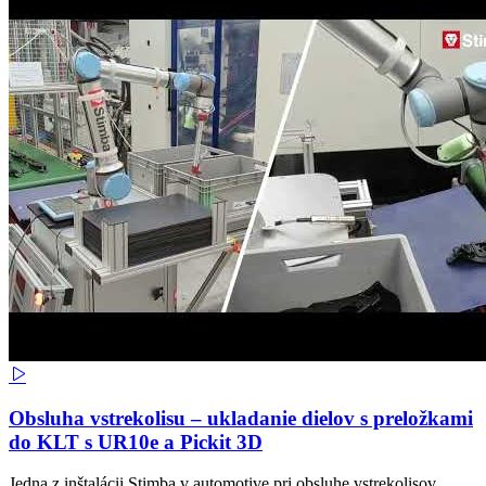
Obsluha vstrekolisu – ukladanie dielov s preložkami
do KLT s UR10e a Pickit 3D
Jedna z inštalácii Stimba v automotive pri obsluhe vstrekolisov.