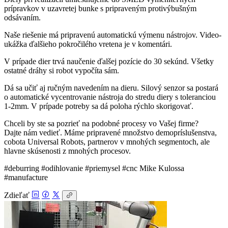
prípravkov v uzavretej bunke s pripraveným protivýbušným
odsávaním.
Naše riešenie má pripravenú automatickú výmenu nástrojov. Video-
ukážka ďalšieho pokročilého vretena je v komentári.
V prípade dier trvá naučenie ďalšej pozície do 30 sekúnd. Všetky
ostatné dráhy si robot vypočíta sám.
Dá sa učiť aj ručným navedením na dieru. Silový senzor sa postará
o automatické vycentrovanie nástroja do stredu diery s toleranciou
1-2mm. V prípade potreby sa dá poloha rýchlo skorigovať.
Chceli by ste sa pozrieť na podobné procesy vo Vašej firme?
Dajte nám vedieť. Máme pripravené množstvo demopríslušenstva,
cobota Universal Robots, partnerov v mnohých segmentoch, ale
hlavne skúsenosti z mnohých procesov.
#deburring #odihlovanie #priemysel #cnc Mike Kulossa
#manufacture
Zdieľať