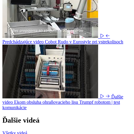
Predchádzajúce video
Cobot Rudo v Eurostyle pri vstrekolisoch
Ďalšie
video
Ekom obsluha ohraňovacieho lisu Trumpf robotom | test
komunikácie
Ďalšie videá
Všetky videá