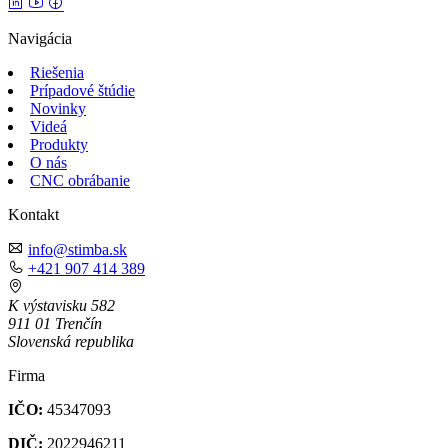
Navigácia
Riešenia
Prípadové štúdie
Novinky
Videá
Produkty
O nás
CNC obrábanie
Kontakt
info@stimba.sk
+421 907 414 389
K výstavisku 582
911 01 Trenčín
Slovenská republika
Firma
IČO:
45347093
DIČ:
2022946211