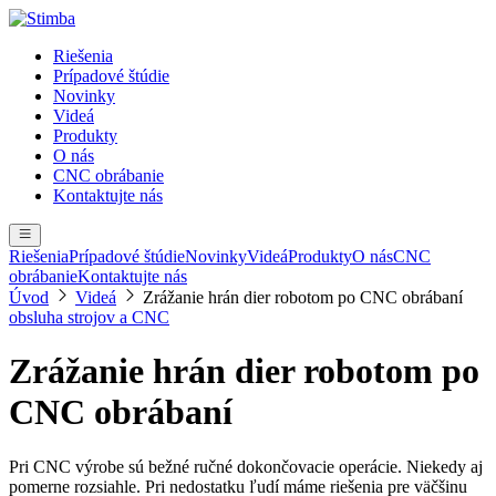
Riešenia
Prípadové štúdie
Novinky
Videá
Produkty
O nás
CNC obrábanie
Kontaktujte nás
Riešenia
Prípadové štúdie
Novinky
Videá
Produkty
O nás
CNC
obrábanie
Kontaktujte nás
Úvod
Videá
Zrážanie hrán dier robotom po CNC obrábaní
obsluha strojov a CNC
Zrážanie hrán dier robotom po
CNC obrábaní
Pri CNC výrobe sú bežné ručné dokončovacie operácie. Niekedy aj
pomerne rozsiahle. Pri nedostatku ľudí máme riešenia pre väčšinu