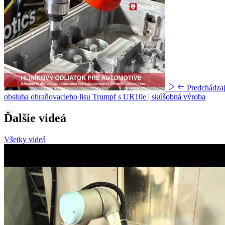
Predchádza
obsluha ohraňovacieho lisu Trumpf s UR10e | skúšobná výroba
Ďalšie videá
Všetky videá