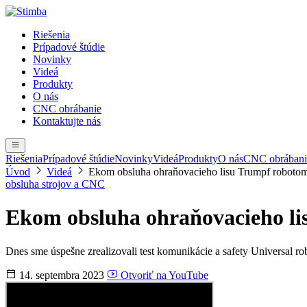
Riešenia
Prípadové štúdie
Novinky
Videá
Produkty
O nás
CNC obrábanie
Kontaktujte nás
Riešenia
Prípadové štúdie
Novinky
Videá
Produkty
O nás
CNC obrábani
Úvod
Videá
Ekom obsluha ohraňovacieho lisu Trumpf robotom
obsluha strojov a CNC
Ekom obsluha ohraňovacieho li
Dnes sme úspešne zrealizovali test komunikácie a safety Universal 
14. septembra 2023
Otvoriť na YouTube