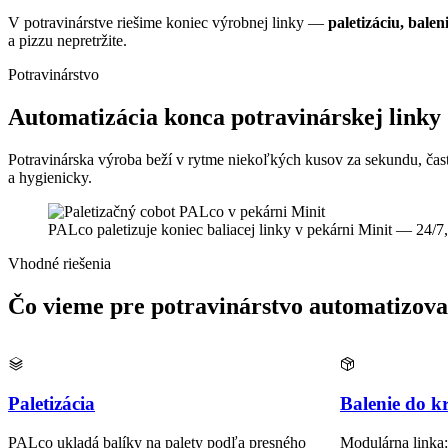
V potravinárstve riešime koniec výrobnej linky —
paletizáciu, balen
a pizzu nepretržite.
Potravinárstvo
Automatizácia konca potravinárskej linky
Potravinárska výroba beží v rytme niekoľkých kusov za sekundu, čas
a hygienicky.
PALco paletizuje koniec baliacej linky v pekárni Minit — 24/7,
Vhodné riešenia
Čo vieme pre potravinárstvo automatizov
Paletizácia
Balenie do k
PALco ukladá balíky na palety podľa presného
Modulárna linka: