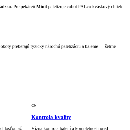
vádzku. Pre pekáreň
Minit
paletizuje cobot PALco kváskový chlieb
boty preberajú fyzicky náročnú paletizáciu a balenie — šetrne
Kontrola kvality
ýchlosťou až
Vízna kontrola balení a kompletnosti pred