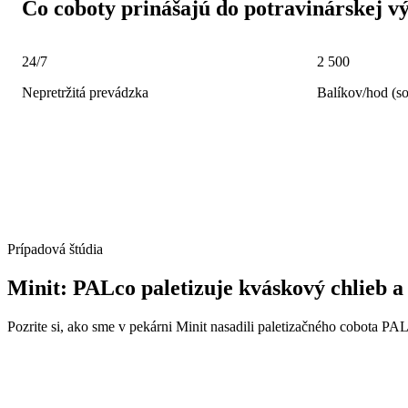
Čo coboty prinášajú do potravinárskej v
24/7
2 500
Nepretržitá prevádzka
Balíkov/hod (so
Prípadová štúdia
Minit: PALco paletizuje kváskový chlieb a
Pozrite si, ako sme v pekárni Minit nasadili paletizačného cobota PAL