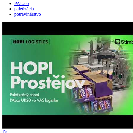
PAL.co
paletizácia
potravinárstvo