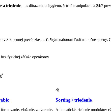
ie a triedenie
— s dôrazom na hygienu, šetrnú manipuláciu a 24/7 pre
to v 3-zmennej prevádzke a s ťažkým náborom ľudí na nočné smeny. Co
 bez fyzickej záťaže operátorov.
ať
rabíc
Sorting / triedenie
 formovanie, vloženie, zatvorenie,
Automatické triedenie produktov r