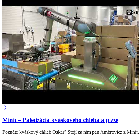
Minit – Paletizácia kváskového chleba a pizze
Poznáte kváskový chlieb Oskar? Stojí za ním pán Ambrovicz z Minit