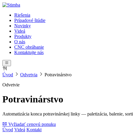
Riešenia
Prípadové štúdie
Novinky
Videá
Produkty
O nás
CNC obrábanie
Kontaktujte nás
Úvod
Odvetvia
Potravinárstvo
Odvetvie
Potravinárstvo
Automatizácia konca potravinárskej linky — paletizácia, balenie, sorti
Vyžiadať cenovú ponuku
Úvod
Videá
Kontakt