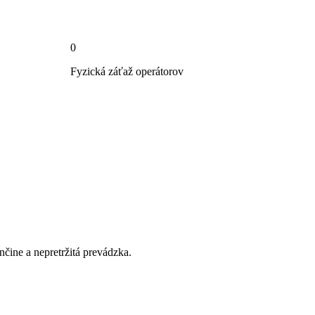
0
Fyzická záťaž operátorov
nčine a nepretržitá prevádzka.