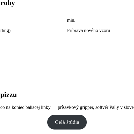
ýroby
min.
rting)
Príprava nového vzoru
 pizzu
co na koniec baliacej linky — prísavkový gripper, softvér Pally v slove
Celá štúdia