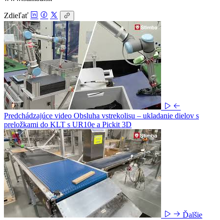
Zdieľať
Predchádzajúce video
Obsluha vstrekolisu – ukladanie dielov s
preložkami do KLT s UR10e a Pickit 3D
Ďalšie