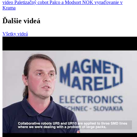
video
Paletizačný cobot Palco a Modsort NOK vyraďovanie v
Krama
Ďalšie videá
Všetky videá