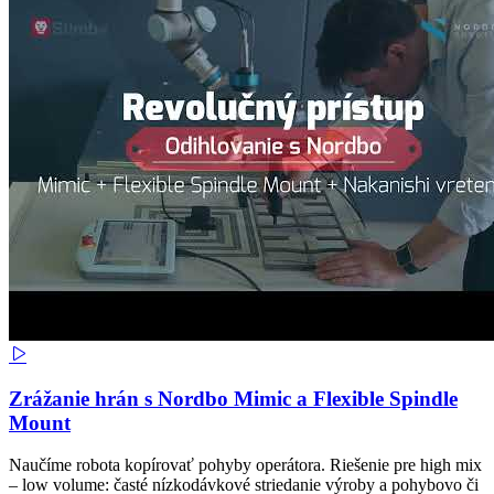
Zrážanie hrán s Nordbo Mimic a Flexible Spindle
Mount
Naučíme robota kopírovať pohyby operátora. Riešenie pre high mix
– low volume: časté nízkodávkové striedanie výroby a pohybovo či