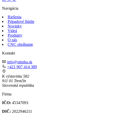
Navigácia
Riešenia
Prípadové štúdie
Novinky
Videá
Produkty
O nás
CNC obrábanie
Kontakt
info@stimba.sk
+421 907 414 389
K výstavisku 582
911 01 Trenčín
Slovenská republika
Firma
IČO:
45347093
DIČ:
2022946211