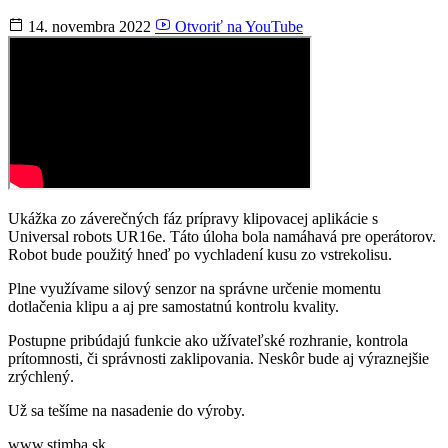
14. novembra 2022
Otvoriť na YouTube
Ukážka zo záverečných fáz prípravy klipovacej aplikácie s
Universal robots UR16e. Táto úloha bola namáhavá pre operátorov.
Robot bude použitý hneď po vychladení kusu zo vstrekolisu.
Plne využívame silový senzor na správne určenie momentu
dotlačenia klipu a aj pre samostatnú kontrolu kvality.
Postupne pribúdajú funkcie ako užívateľské rozhranie, kontrola
prítomnosti, či správnosti zaklipovania. Neskôr bude aj výraznejšie
zrýchlený.
Už sa tešíme na nasadenie do výroby.
www.stimba.sk