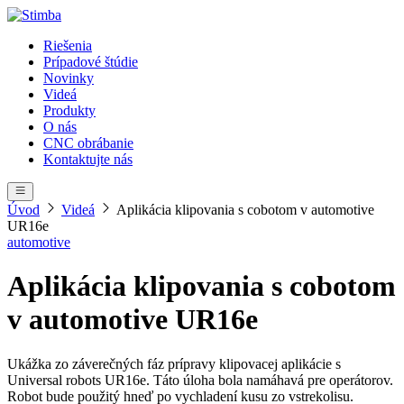
Riešenia
Prípadové štúdie
Novinky
Videá
Produkty
O nás
CNC obrábanie
Kontaktujte nás
Úvod
Videá
Aplikácia klipovania s cobotom v automotive
UR16e
automotive
Aplikácia klipovania s cobotom
v automotive UR16e
Ukážka zo záverečných fáz prípravy klipovacej aplikácie s
Universal robots UR16e. Táto úloha bola namáhavá pre operátorov.
Robot bude použitý hneď po vychladení kusu zo vstrekolisu.