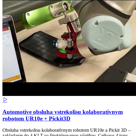
Automotive obsluha vstrekolisu kolaboratívnym
robotom UR10e + Pickit3D
Obsluha vstrekolisu kolaboratívnym robotom UR10e a Pickit 3D –
zakladanie do 4 KLT so štruktúrovanou výplňou. Celkovo 4 typy