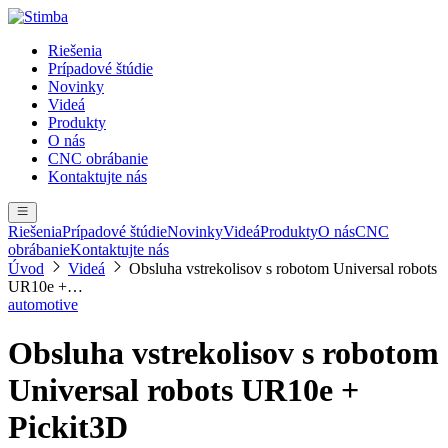
Riešenia
Prípadové štúdie
Novinky
Videá
Produkty
O nás
CNC obrábanie
Kontaktujte nás
Riešenia
Prípadové štúdie
Novinky
Videá
Produkty
O nás
CNC
obrábanie
Kontaktujte nás
Úvod
Videá
Obsluha vstrekolisov s robotom Universal robots
UR10e +…
automotive
Obsluha vstrekolisov s robotom
Universal robots UR10e +
Pickit3D