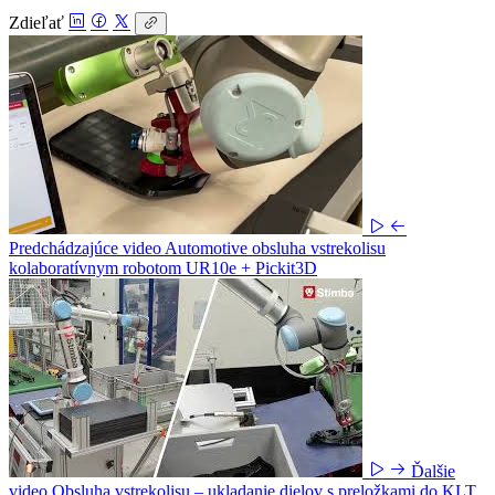
Zdieľať
Predchádzajúce video
Automotive obsluha vstrekolisu
kolaboratívnym robotom UR10e + Pickit3D
Ďalšie
video
Obsluha vstrekolisu – ukladanie dielov s preložkami do KLT