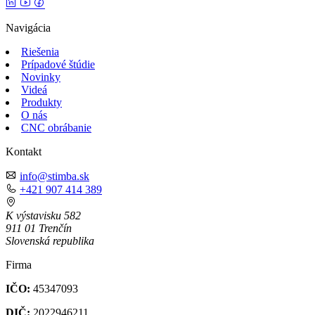
Navigácia
Riešenia
Prípadové štúdie
Novinky
Videá
Produkty
O nás
CNC obrábanie
Kontakt
info@stimba.sk
+421 907 414 389
K výstavisku 582
911 01 Trenčín
Slovenská republika
Firma
IČO:
45347093
DIČ:
2022946211