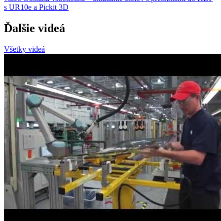
s UR10e a Pickit 3D
Ďalšie videá
Všetky videá