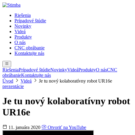
Riešenia
Prípadové štúdie
Novinky
Videá
Produkty
O nás
CNC obrábanie
Kontaktujte nás
Riešenia
Prípadové štúdie
Novinky
Videá
Produkty
O nás
CNC
obrábanie
Kontaktujte nás
Úvod
Videá
Je tu nový kolaboratívny robot UR16e
prezentácie
Je tu nový kolaboratívny robot
UR16e
11. januára 2020
Otvoriť na YouTube