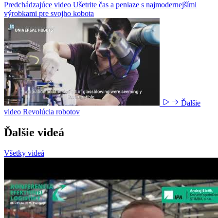
Predchádzajúce video
Ušetrite čas a peniaze s najmodernejšími
výrobkami pre svojho kobota
Ďalšie
video
Revolúcia robotov
Ďalšie videá
Všetky videá