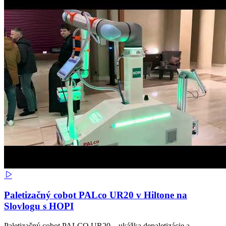
Paletizačný cobot PALco UR20 v Hiltone na
Slovlogu s HOPI
Paletizačný cobot PALCO UR20 – ukážka depaletizácie a