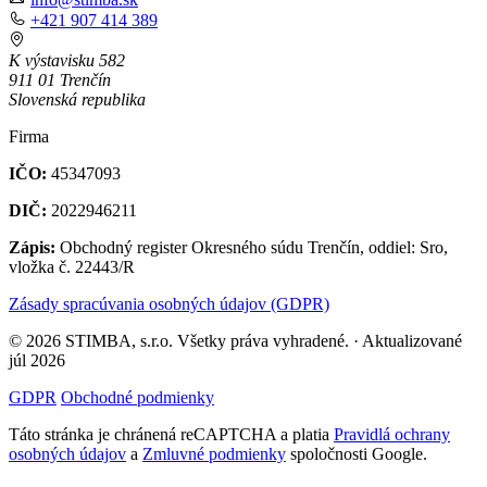
+421 907 414 389
K výstavisku 582
911 01 Trenčín
Slovenská republika
Firma
IČO:
45347093
DIČ:
2022946211
Zápis:
Obchodný register Okresného súdu Trenčín, oddiel: Sro,
vložka č. 22443/R
Zásady spracúvania osobných údajov (GDPR)
© 2026 STIMBA, s.r.o. Všetky práva vyhradené. · Aktualizované
júl 2026
GDPR
Obchodné podmienky
Táto stránka je chránená reCAPTCHA a platia
Pravidlá ochrany
osobných údajov
a
Zmluvné podmienky
spoločnosti Google.