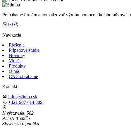
Pomáhame firmám automatizovať výrobu pomocou kolaboratívnych rob
Navigácia
Riešenia
Prípadové štúdie
Novinky
Videá
Produkty
O nás
CNC obrábanie
Kontakt
info@stimba.sk
+421 907 414 389
K výstavisku 582
911 01 Trenčín
Slovenská republika