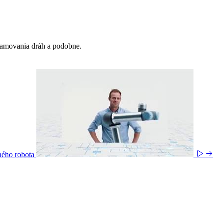
gramovania dráh a podobne.
ného robota