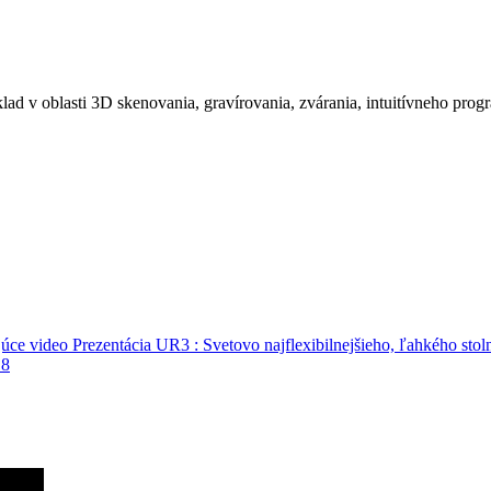
ad v oblasti 3D skenovania, gravírovania, zvárania, intuitívneho pro
júce video
Prezentácia UR3 : Svetovo najflexibilnejšieho, ľahkého stol
18