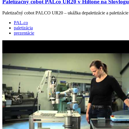
Paletizačný cobot PALco UR20 v Hiltone na Slovlog
Paletizačný cobot PALCO UR20 – ukážka depaletizácie a paletizácie
PAL.co
paletizácia
prezentácie