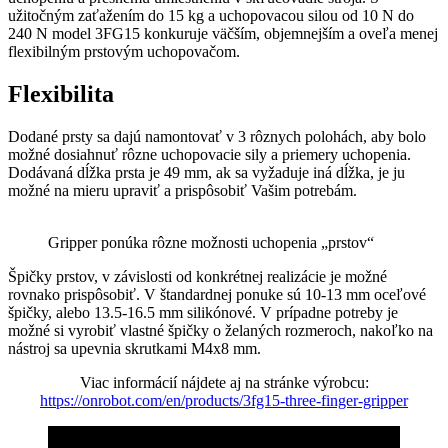
užitočným zaťažením do 15 kg a uchopovacou silou od 10 N do
240 N model 3FG15 konkuruje väčším, objemnejším a oveľa menej
flexibilným prstovým uchopovačom.
Flexibilita
Dodané prsty sa dajú namontovať v 3 rôznych polohách, aby bolo
možné dosiahnuť rôzne uchopovacie sily a priemery uchopenia.
Dodávaná dĺžka prsta je 49 mm, ak sa vyžaduje iná dĺžka, je ju
možné na mieru upraviť a prispôsobiť Vašim potrebám.
Gripper ponúka rôzne možnosti uchopenia „prstov“
Špičky prstov, v závislosti od konkrétnej realizácie je možné
rovnako prispôsobiť. V štandardnej ponuke sú 10-13 mm oceľové
špičky, alebo 13.5-16.5 mm silikónové. V prípadne potreby je
možné si vyrobiť vlastné špičky o želaných rozmeroch, nakoľko na
nástroj sa upevnia skrutkami M4x8 mm.
Viac informácií nájdete aj na stránke výrobcu:
https://onrobot.com/en/products/3fg15-three-finger-gripper