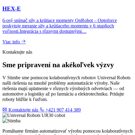
HEX-E
6-osý snímač sily a krútiace momenty OnRobot – Optoforce
poskytuje meranie sily a krútiaceho momentu v 6 stupňoch
voľnosti.Integrácia s rôznymi dostupnými…
Viac info
Kontaktujte nás
Sme pripravení na akékoľvek výzvy
V Stimbe sme pomocou kolaboratívnych robotov Universal Robots
našli riešenia na mnohé problémy automatizácie výroby. Naše
riešenia majú uplatnenie v rôznych výrobných odvetviach — od
automotive a logistiky až po farmáciu a elektrotechniku. Pridajte
roboty bližšie k ľuďom.
Kontaktujte nás
+421 907 414 389
Pomáhame firmám automatizovať výrobu pomocou kolaboratívnych