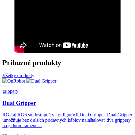
Príbuzné produkty
Všetky produkty
grippery
Dual Gripper
RG2 aj RG6 sú dostupné v konfigurácii Dual Gripper. Dual Gripper
umožňuje bez ďalších prídavných káblov nainštalovať dva grippery
na jednom ramene…