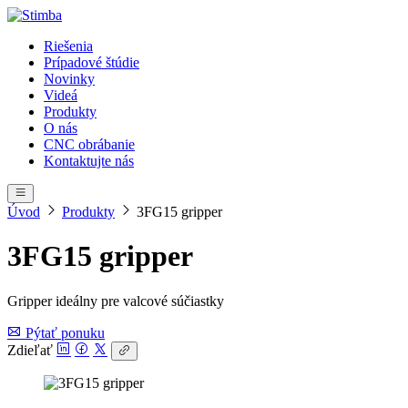
Riešenia
Prípadové štúdie
Novinky
Videá
Produkty
O nás
CNC obrábanie
Kontaktujte nás
Úvod
Produkty
3FG15 gripper
3FG15 gripper
Gripper ideálny pre valcové súčiastky
Pýtať ponuku
Zdieľať