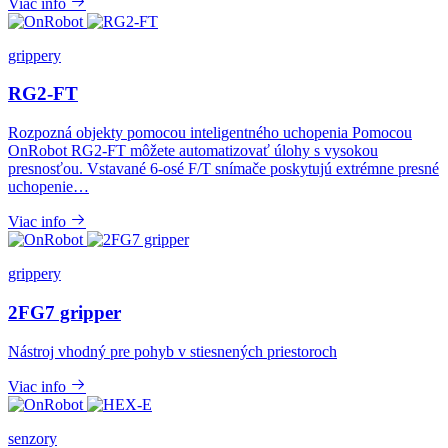
Viac info
grippery
RG2-FT
Rozpozná objekty pomocou inteligentného uchopenia Pomocou
OnRobot RG2-FT môžete automatizovať úlohy s vysokou
presnosťou. Vstavané 6-osé F/T snímače poskytujú extrémne presné
uchopenie…
Viac info
grippery
2FG7 gripper
Nástroj vhodný pre pohyb v stiesnených priestoroch
Viac info
senzory