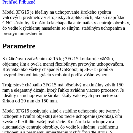
Prehľad
Príbuzné
Model 3FG15 je ideálny na uchopovanie širokého spektra
valcových predmetov v strojárskych aplikáciách, ako sú napríklad
CNC sústruhy. Konštrukcia chápadla automaticky centruje obrobky,
čo vedie k rýchlemu nasadeniu so silným, stabilným uchopením a
presným umiestnením.
Parametre
S užitočným zaťažením až 15 kg 3FG15 konkuruje väčším,
objemnejším a oveľa menej flexibilným prstovým uchopovačom.
Rovnako ako všetky chápadlá OnRobot, aj 3FG15 ponúka
bezproblémovú integráciu s robotmi podľa vášho výberu.
Trojprstové chápadlo 3FG15 má pôsobivý maximálny zdvih 150
mm a elegantný dizajn, ktorý ľahko zvládne viacero procesov. Je
ideálny na uchopovanie širokej škály valcových predmetov so
šírkou od 20 mm do 150 mm.
Model 3FG15 poskytuje silné a stabilné uchopenie pre tvarové
uchopenie (vnútri objektu) alebo trecie uchopenie (zvonka), čím
zvyšuje flexibilitu vašej realizácie. Konštrukcia uchopovača
automaticky centruje obrobky, čo vedie k silnému, stabilnému
uchopeniu a presnému umiestneniu v skľučovadle stroja. S