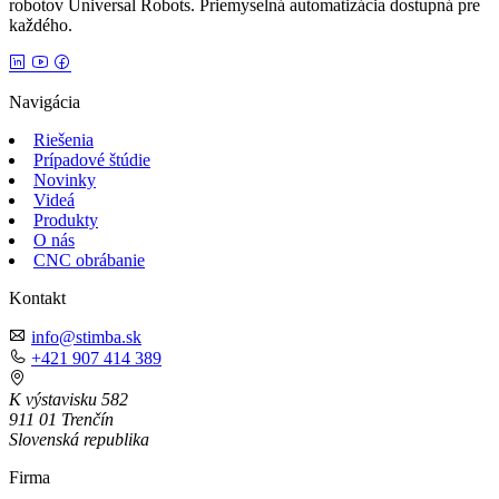
robotov Universal Robots. Priemyselná automatizácia dostupná pre
každého.
Navigácia
Riešenia
Prípadové štúdie
Novinky
Videá
Produkty
O nás
CNC obrábanie
Kontakt
info@stimba.sk
+421 907 414 389
K výstavisku 582
911 01 Trenčín
Slovenská republika
Firma