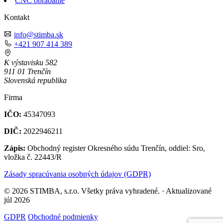
CNC obrábanie
Kontakt
info@stimba.sk
+421 907 414 389
K výstavisku 582
911 01 Trenčín
Slovenská republika
Firma
IČO:
45347093
DIČ:
2022946211
Zápis:
Obchodný register Okresného súdu Trenčín, oddiel: Sro,
vložka č. 22443/R
Zásady spracúvania osobných údajov (GDPR)
© 2026 STIMBA, s.r.o. Všetky práva vyhradené. · Aktualizované
júl 2026
GDPR
Obchodné podmienky