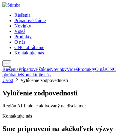
Riešenia
Prípadové štúdie
Novinky
Videá
Produkty
O nás
CNC obrábanie
Kontaktujte nás
Riešenia
Prípadové štúdie
Novinky
Videá
Produkty
O nás
CNC
obrábanie
Kontaktujte nás
Úvod
Vylúčenie zodpovednosti
Vylúčenie zodpovednosti
Región ALL nie je aktivovaný na disclaimer.
Kontaktujte nás
Sme pripravení na akékoľvek výzvy