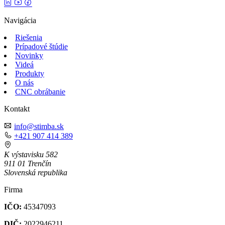
Navigácia
Riešenia
Prípadové štúdie
Novinky
Videá
Produkty
O nás
CNC obrábanie
Kontakt
info@stimba.sk
+421 907 414 389
K výstavisku 582
911 01 Trenčín
Slovenská republika
Firma
IČO:
45347093
DIČ:
2022946211