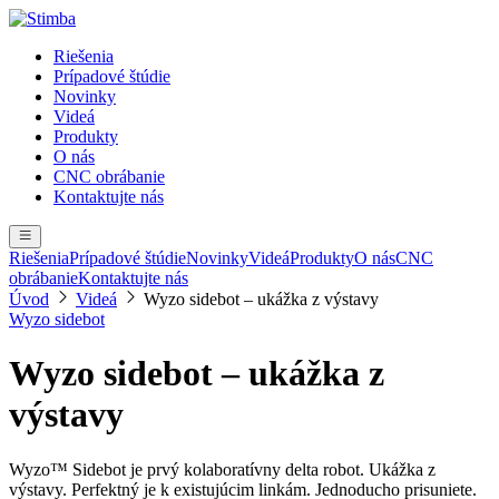
Riešenia
Prípadové štúdie
Novinky
Videá
Produkty
O nás
CNC obrábanie
Kontaktujte nás
Riešenia
Prípadové štúdie
Novinky
Videá
Produkty
O nás
CNC
obrábanie
Kontaktujte nás
Úvod
Videá
Wyzo sidebot – ukážka z výstavy
Wyzo sidebot
Wyzo sidebot – ukážka z
výstavy
Wyzo™ Sidebot je prvý kolaboratívny delta robot. Ukážka z
výstavy. Perfektný je k existujúcim linkám. Jednoducho prisuniete.