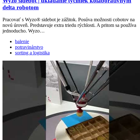
Wyzo sidebot | ukladanie tyčiniek kolaboratívnym
delta robotom
Pracovať s Wyzo® sidebot je zážitok. Posúva možnosti cobotov na
novú úroveň. Predstavuje extra triedu rýchlosti. A pritom sa používa
jednoducho. Wyzo…
balenie
potravinárstvo
sorting a logistika