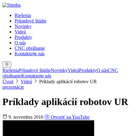
Riešenia
Prípadové štúdie
Novinky
Videá
Produkty
O nás
CNC obrábanie
Kontaktujte nás
Riešenia
Prípadové štúdie
Novinky
Videá
Produkty
O nás
CNC
obrábanie
Kontaktujte nás
Úvod
Videá
Príklady aplikácií robotov UR
prezentácie
Príklady aplikácií robotov UR
9. novembra 2016
Otvoriť na YouTube