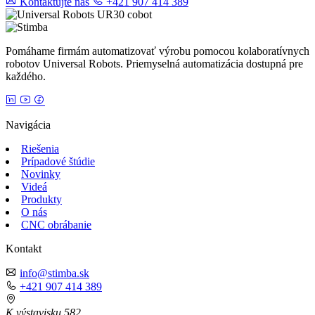
Kontaktujte nás
+421 907 414 389
Pomáhame firmám automatizovať výrobu pomocou kolaboratívnych
robotov Universal Robots. Priemyselná automatizácia dostupná pre
každého.
Navigácia
Riešenia
Prípadové štúdie
Novinky
Videá
Produkty
O nás
CNC obrábanie
Kontakt
info@stimba.sk
+421 907 414 389
K výstavisku 582