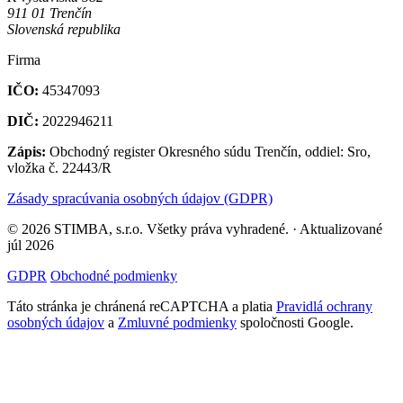
911 01 Trenčín
Slovenská republika
Firma
IČO:
45347093
DIČ:
2022946211
Zápis:
Obchodný register Okresného súdu Trenčín, oddiel: Sro,
vložka č. 22443/R
Zásady spracúvania osobných údajov (GDPR)
© 2026 STIMBA, s.r.o. Všetky práva vyhradené. · Aktualizované
júl 2026
GDPR
Obchodné podmienky
Táto stránka je chránená reCAPTCHA a platia
Pravidlá ochrany
osobných údajov
a
Zmluvné podmienky
spoločnosti Google.