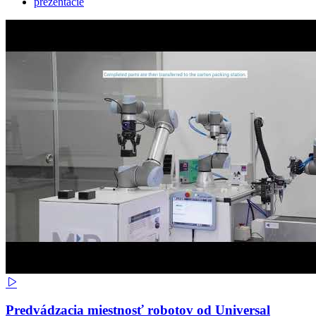
prezentácie
Predvádzacia miestnosť robotov od Universal