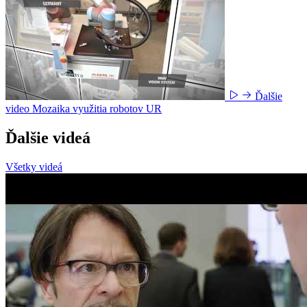
Ďalšie
video
Mozaika využitia robotov UR
Ďalšie videá
Všetky videá