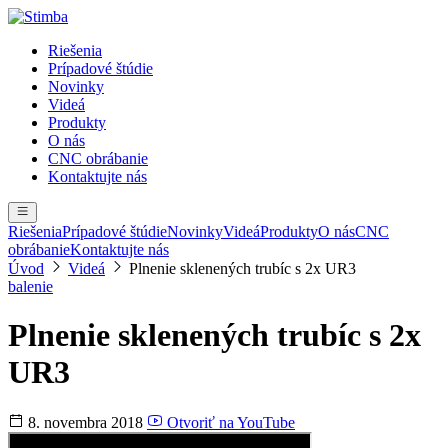
Riešenia
Prípadové štúdie
Novinky
Videá
Produkty
O nás
CNC obrábanie
Kontaktujte nás
Riešenia
Prípadové štúdie
Novinky
Videá
Produkty
O nás
CNC
obrábanie
Kontaktujte nás
Úvod
Videá
Plnenie sklenených trubíc s 2x UR3
balenie
Plnenie sklenených trubíc s 2x
UR3
8. novembra 2018
Otvoriť na YouTube