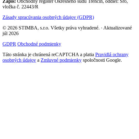
Zápis:
Obchodný register Okresného súdu Trenčín, oddiel: Sro,
vložka č. 22443/R
Zásady spracúvania osobných údajov (GDPR)
© 2026 STIMBA, s.r.o. Všetky práva vyhradené. · Aktualizované
júl 2026
GDPR
Obchodné podmienky
Táto stránka je chránená reCAPTCHA a platia
Pravidlá ochrany
osobných údajov
a
Zmluvné podmienky
spoločnosti Google.