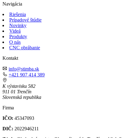
Navigácia
Riešenia
Prípadové štúdie
Novinky
Videá
Produkty
O nás
CNC obrábanie
Kontakt
info@stimba.sk
+421 907 414 389
K výstavisku 582
911 01 Trenčín
Slovenská republika
Firma
IČO:
45347093
DIČ:
2022946211