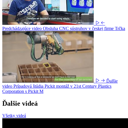
Predchádzajúce video
Obsluha CNC sústruhov v českej firme Trčka
Ďalšie
video
Prípadová štúdia Pickit montáž v 21st Century Plastics
Corporation s Pickit M
Ďalšie videá
Všetky videá