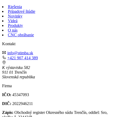
Riešenia
Prípadové štúdie
Novinky
Videá
Produkty
O nás
CNC obrábanie
Kontakt
info@stimba.sk
+421 907 414 389
K výstavisku 582
911 01 Trenčín
Slovenská republika
Firma
IČO:
45347093
DIČ:
2022946211
Zápis:
Obchodný register Okresného súdu Trenčín, oddiel: Sro,