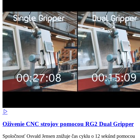
Oživenie CNC strojov pomocou RG2 Dual Gripper
Spoločnosť Osvald Jensen znižuje čas cyklu o 12 sekúnd pomocou