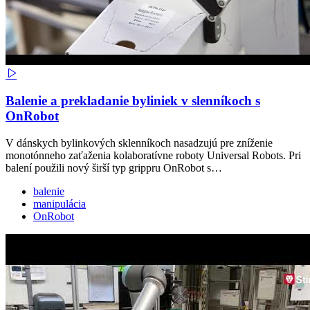
Balenie a prekladanie byliniek v slenníkoch s
OnRobot
V dánskych bylinkových sklenníkoch nasadzujú pre zníženie
monotónneho zaťaženia kolaboratívne roboty Universal Robots. Pri
balení použili nový širší typ grippru OnRobot s…
balenie
manipulácia
OnRobot