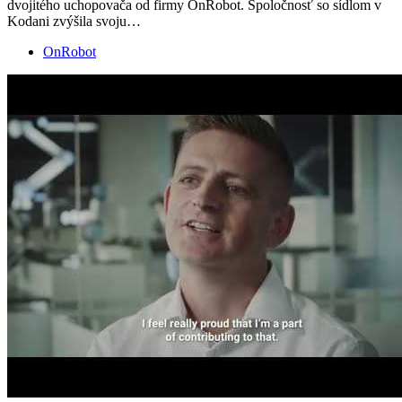
dvojitého uchopovača od firmy OnRobot. Spoločnosť so sídlom v
Kodani zvýšila svoju…
OnRobot