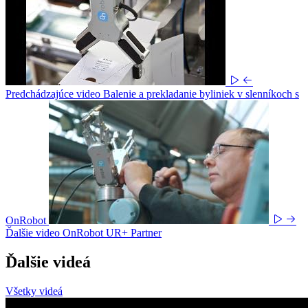
Predchádzajúce video
Balenie a prekladanie byliniek v slenníkoch s
OnRobot
Ďalšie video
OnRobot UR+ Partner
Ďalšie videá
Všetky videá