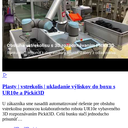
Plasty | vstrekolis | ukladanie výliskov do boxu s
UR10e a Pickit3D
U zákazníka sme nasadili automatizované riešenie pre obsluhu
vstrekolisu pomocou kolaboratívneho robota UR10e vybaveného
3D rozpoznávaním Pickit3D. Celú bunku stačí jednoducho
prisunúť…