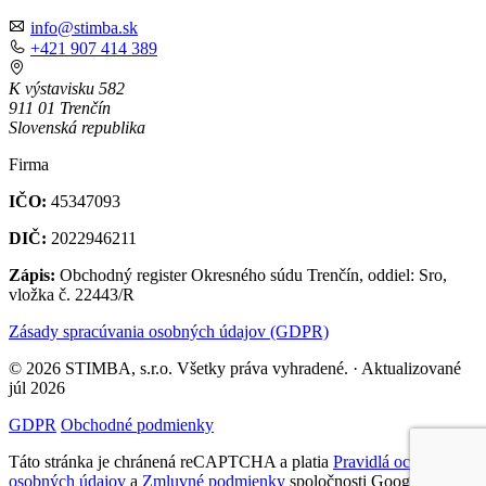
info@stimba.sk
+421 907 414 389
K výstavisku 582
911 01 Trenčín
Slovenská republika
Firma
IČO:
45347093
DIČ:
2022946211
Zápis:
Obchodný register Okresného súdu Trenčín, oddiel: Sro,
vložka č. 22443/R
Zásady spracúvania osobných údajov (GDPR)
© 2026 STIMBA, s.r.o. Všetky práva vyhradené. · Aktualizované
júl 2026
GDPR
Obchodné podmienky
Táto stránka je chránená reCAPTCHA a platia
Pravidlá ochrany
osobných údajov
a
Zmluvné podmienky
spoločnosti Google.