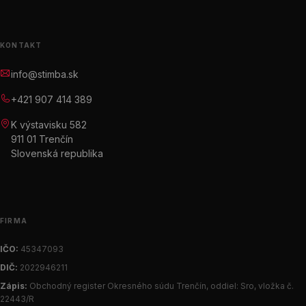
KONTAKT
info@stimba.sk
+421 907 414 389
K výstavisku 582
911 01 Trenčín
Slovenská republika
FIRMA
IČO:
45347093
DIČ:
2022946211
Zápis:
Obchodný register Okresného súdu Trenčín, oddiel: Sro, vložka č.
22443/R