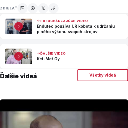
ZDIEĽAŤ
PREDCHÁDZAJÚCE VIDEO
Endutec používa UR kobota k udržaniu
plného výkonu svojich strojov
ĎALŠIE VIDEO
Ket-Met Oy
Ďalšie videá
Všetky videá