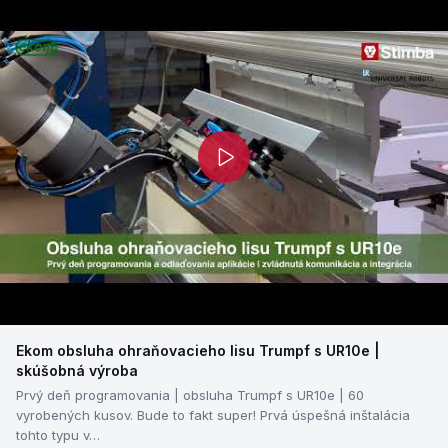
Ekom obsluha ohraňovacieho lisu Trumpf s UR10e |
skúšobná výroba
Prvý deň programovania | obsluha Trumpf s UR10e | 60
vyrobených kusov. Bude to fakt super! Prvá úspešná inštalácia
tohto typu v…