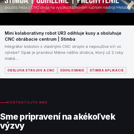
Mini kolaboratívny robot UR3 odihluje kusy a obsluhuje
CNC obrábacie centrum | Stimba
Integrátor kobotov s vlastnými CNC strojmi a nepoužíva ich vo
výrobe? Opak je pravdou! Máme nášho drobca, ktorý už 2 roky
maká.…
OBSLUHA STROJOV A CNC
ODIHLOVANIE
STIMBA APLIKÁCIE
KONTAKTUJTE NÁS
Sme pripravení na akékoľvek
výzvy