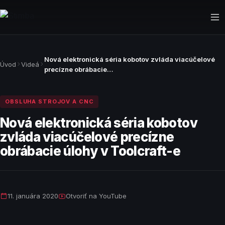
Riešenia
Nová elektronická séria kobotov zvláda viacúčelové
Úvod
Videá
Prípadové štúdie
precízne obrábacie…
Novinky
OBSLUHA STROJOV A CNC
Videá
Nová elektronická séria kobotov
Produkty
zvláda viacúčelové precízne
obrábacie úlohy v Toolcraft-e
O nás
CNC obrábanie
Kontaktujte nás
11. januára 2020
Otvoriť na YouTube