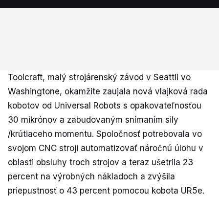
Toolcraft, malý strojárenský závod v Seattli vo
Washingtone, okamžite zaujala nová vlajková rada
kobotov od Universal Robots s opakovateľnosťou
30 mikrónov a zabudovaným snímaním sily
/krútiaceho momentu. Spoločnosť potrebovala vo
svojom CNC stroji automatizovať náročnú úlohu v
oblasti obsluhy troch strojov a teraz ušetrila 23
percent na výrobných nákladoch a zvýšila
priepustnosť o 43 percent pomocou kobota UR5e.