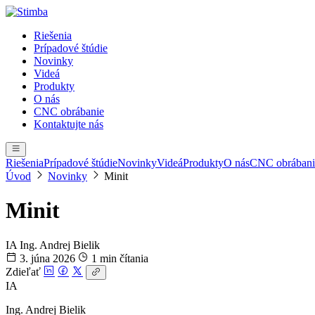
Riešenia
Prípadové štúdie
Novinky
Videá
Produkty
O nás
CNC obrábanie
Kontaktujte nás
Riešenia
Prípadové štúdie
Novinky
Videá
Produkty
O nás
CNC obrábani
Úvod
Novinky
Minit
Minit
IA
Ing. Andrej Bielik
3. júna 2026
1 min čítania
Zdieľať
IA
Ing. Andrej Bielik