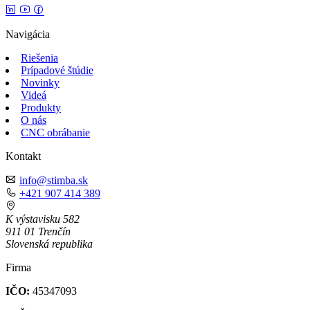
Navigácia
Riešenia
Prípadové štúdie
Novinky
Videá
Produkty
O nás
CNC obrábanie
Kontakt
info@stimba.sk
+421 907 414 389
K výstavisku 582
911 01 Trenčín
Slovenská republika
Firma
IČO:
45347093