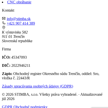
CNC obrábanie
Kontakt
info@stimba.sk
+421 907 414 389
K výstavisku 582
911 01 Trenčín
Slovenská republika
Firma
IČO:
45347093
DIČ:
2022946211
Zápis:
Obchodný register Okresného súdu Trenčín, oddiel: Sro,
vložka č. 22443/R
Zásady spracúvania osobných údajov (GDPR)
© 2026 STIMBA, s.r.o. Všetky práva vyhradené. · Aktualizované
júl 2026
GDPR
Obchodné podmienky