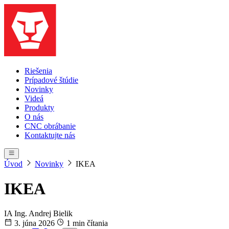
Riešenia
Prípadové štúdie
Novinky
Videá
Produkty
O nás
CNC obrábanie
Kontaktujte nás
Úvod
Novinky
IKEA
IKEA
IA
Ing. Andrej Bielik
3. júna 2026
1 min čítania