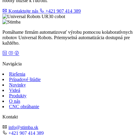
roboty bližšie k ľuďom.
Kontaktujte nás
+421 907 414 389
Pomáhame firmám automatizovať výrobu pomocou kolaboratívnych
robotov Universal Robots. Priemyselná automatizácia dostupná pre
každého.
Navigácia
Riešenia
Prípadové štúdie
Novinky
Videá
Produkty
O nás
CNC obrábanie
Kontakt
info@stimba.sk
+421 907 414 389