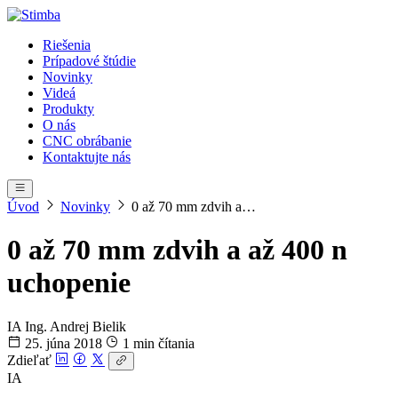
Riešenia
Prípadové štúdie
Novinky
Videá
Produkty
O nás
CNC obrábanie
Kontaktujte nás
Úvod
Novinky
0 až 70 mm zdvih a…
0 až 70 mm zdvih a až 400 n
uchopenie
IA
Ing. Andrej Bielik
25. júna 2018
1 min čítania
Zdieľať
IA