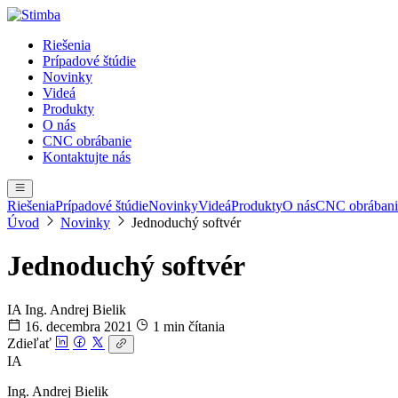
Riešenia
Prípadové štúdie
Novinky
Videá
Produkty
O nás
CNC obrábanie
Kontaktujte nás
Riešenia
Prípadové štúdie
Novinky
Videá
Produkty
O nás
CNC obrábani
Úvod
Novinky
Jednoduchý softvér
Jednoduchý softvér
IA
Ing. Andrej Bielik
16. decembra 2021
1 min čítania
Zdieľať
IA
Ing. Andrej Bielik