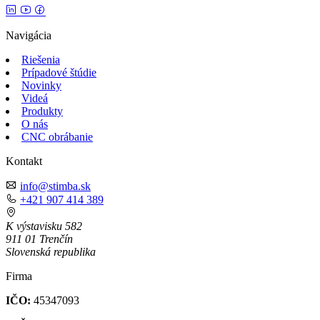
Navigácia
Riešenia
Prípadové štúdie
Novinky
Videá
Produkty
O nás
CNC obrábanie
Kontakt
info@stimba.sk
+421 907 414 389
K výstavisku 582
911 01 Trenčín
Slovenská republika
Firma
IČO:
45347093