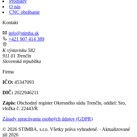
Produkty
O nás
CNC obrábanie
Kontakt
info@stimba.sk
+421 907 414 389
K výstavisku 582
911 01 Trenčín
Slovenská republika
Firma
IČO:
45347093
DIČ:
2022946211
Zápis:
Obchodný register Okresného súdu Trenčín, oddiel: Sro,
vložka č. 22443/R
Zásady spracúvania osobných údajov (GDPR)
© 2026 STIMBA, s.r.o. Všetky práva vyhradené. · Aktualizované
júl 2026