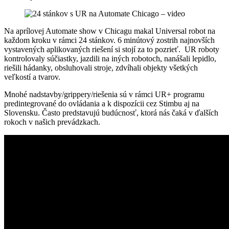
Na aprílovej Automate show v Chicagu makal Universal robot na
každom kroku v rámci 24 stánkov. 6 minútový zostrih najnovších
vystavených aplikovaných riešení si stojí za to pozrieť. UR roboty
kontrolovaly súčiastky, jazdili na iných robotoch, nanášali lepidlo,
riešili hádanky, obsluhovali stroje, zdvíhali objekty všetkých
veľkostí a tvarov.
Mnohé nadstavby/grippery/riešenia sú v rámci UR+ programu
predintegrované do ovládania a k dispozícii cez Stimbu aj na
Slovensku. Často predstavujú budúcnosť, ktorá nás čaká v ďalších
rokoch v našich prevádzkach.