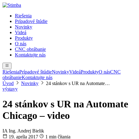
Riešenia
Prípadové štúdie
Novinky
Videá
Produkty
O nás
CNC obrábanie
Kontaktujte nás
Riešenia
Prípadové štúdie
Novinky
Videá
Produkty
O nás
CNC
obrábanie
Kontaktujte nás
Úvod
Novinky
24 stánkov s UR na Automate…
výstavy
24 stánkov s UR na Automate
Chicago – video
IA
Ing. Andrej Bielik
19. apríla 2017
1 min čítania